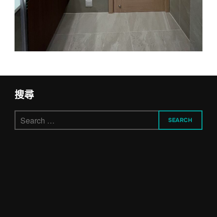
搜尋
Search
SEARCH
for: