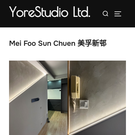
Skip
Search
to
TOGGLE 
for:
content
Mei Foo Sun Chuen 美孚新邨