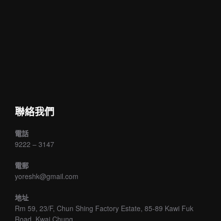
聯絡我們
電話
9222 – 3147
電郵
yoreshk@gmail.com
地址
Rm 59, 23/F, Chun Shing Factory Estate, 85-89 Kawi Fuk
Road, Kwai Chung